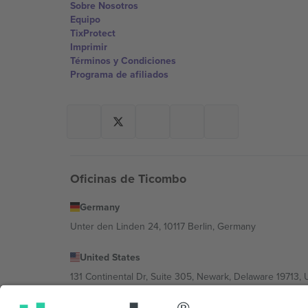
Sobre Nosotros
Equipo
TixProtect
Imprimir
Términos y Condiciones
Programa de afiliados
Oficinas de Ticombo
Germany
Unter den Linden 24, 10117 Berlin, Germany
United States
131 Continental Dr, Suite 305, Newark, Delaware 19713, 
Bulgaria