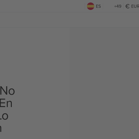
ES
+49
EU
 No
 En
Lo
n