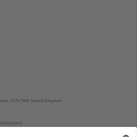
ondon, EC1V 1AW, United Kingdom
Switzerland