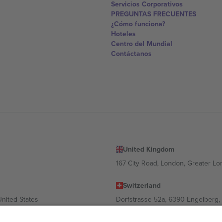
Servicios Corporativos
PREGUNTAS FRECUENTES
¿Cómo funciona?
Hoteles
Centro del Mundial
Contáctanos
United Kingdom
167 City Road, London, Greater L
Switzerland
United States
Dorfstrasse 52a, 6390 Engelberg, 
United Arab Emirates