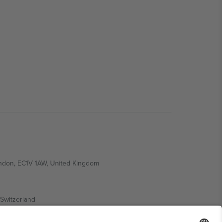
ondon, EC1V 1AW, United Kingdom
Switzerland