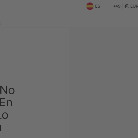
ES
+49
EU
s
 No
 En
Lo
n