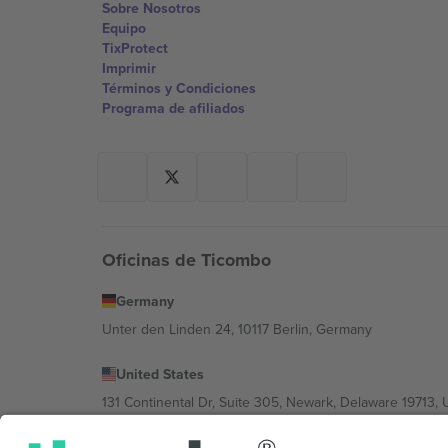
Sobre Nosotros
Equipo
TixProtect
Imprimir
Términos y Condiciones
Programa de afiliados
Oficinas de Ticombo
Germany
Unter den Linden 24, 10117 Berlin, Germany
United States
131 Continental Dr, Suite 305, Newark, Delaware 19713, 
Bulgaria