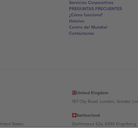
Servicios Corporativos
PREGUNTAS FRECUENTES
¿Cómo funciona?
Hoteles
Centro del Mundial
Contáctanos
United Kingdom
167 City Road, London, Greater L
Switzerland
United States
Dorfstrasse 52a, 6390 Engelberg, 
United Arab Emirates