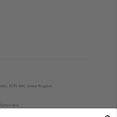
ondon, EC1V 1AW, United Kingdom
Switzerland