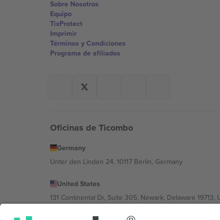
Sobre Nosotros
Equipo
TixProtect
Imprimir
Términos y Condiciones
Programa de afiliados
Oficinas de Ticombo
Germany
Unter den Linden 24, 10117 Berlin, Germany
United States
131 Continental Dr, Suite 305, Newark, Delaware 19713, 
Bulgaria