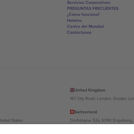
Servicios Corporativos
PREGUNTAS FRECUENTES
¿Cómo funciona?
Hoteles
Centro del Mundial
Contáctanos
United Kingdom
167 City Road, London, Greater L
Switzerland
United States
Dorfstrasse 52a, 6390 Engelberg, 
United Arab Emirates