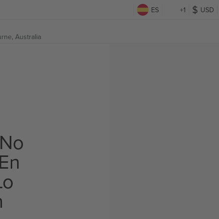
ES
+1
USD
rne, Australia
 No
 En
Lo
n