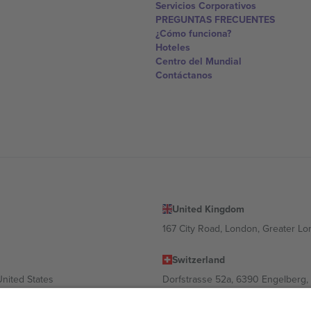
Servicios Corporativos
PREGUNTAS FRECUENTES
¿Cómo funciona?
Hoteles
Centro del Mundial
Contáctanos
United Kingdom
167 City Road, London, Greater L
Switzerland
United States
Dorfstrasse 52a, 6390 Engelberg, 
United Arab Emirates