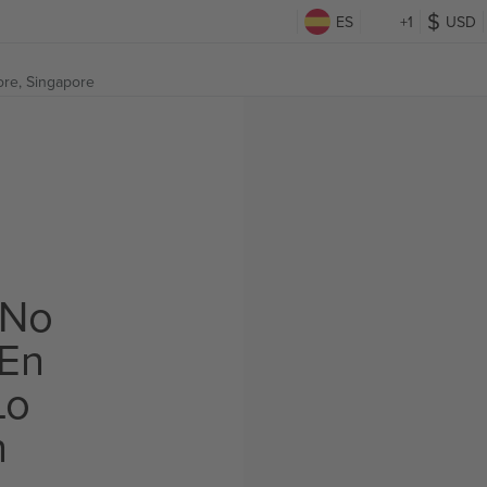
ES
+1
USD
ore, Singapore
 No
 En
Lo
n