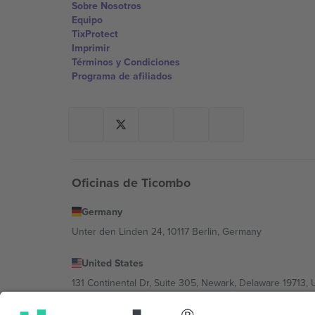
Sobre Nosotros
Equipo
TixProtect
Imprimir
Términos y Condiciones
Programa de afiliados
Oficinas de Ticombo
Germany
Unter den Linden 24, 10117 Berlin, Germany
United States
131 Continental Dr, Suite 305, Newark, Delaware 19713, 
Bulgaria