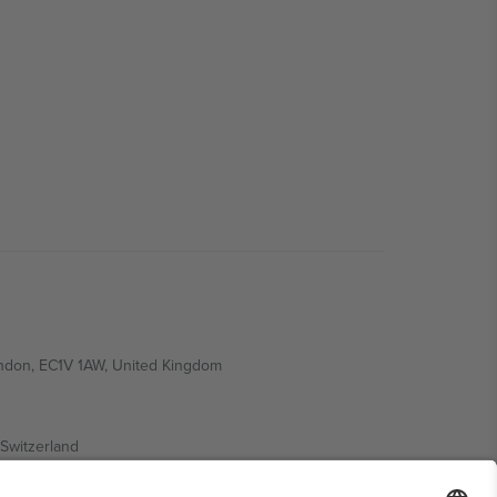
ondon, EC1V 1AW, United Kingdom
Switzerland