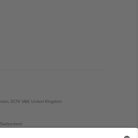
ondon, EC1V 1AW, United Kingdom
Switzerland