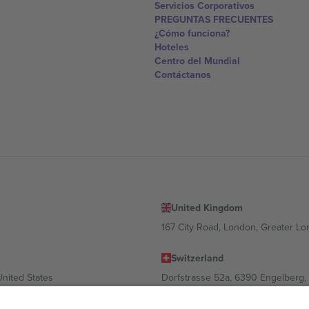
Servicios Corporativos
PREGUNTAS FRECUENTES
¿Cómo funciona?
Hoteles
Centro del Mundial
Contáctanos
United Kingdom
167 City Road, London, Greater L
Switzerland
United States
Dorfstrasse 52a, 6390 Engelberg, 
United Arab Emirates