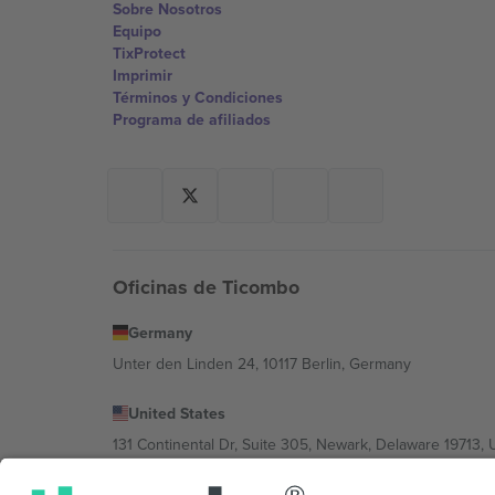
Sobre Nosotros
Equipo
TixProtect
Imprimir
Términos y Condiciones
Programa de afiliados
Oficinas de Ticombo
Germany
Unter den Linden 24, 10117 Berlin, Germany
United States
131 Continental Dr, Suite 305, Newark, Delaware 19713, 
Bulgaria