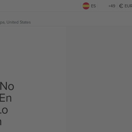
ES
+49
EU
pa, United States
 No
 En
Lo
n