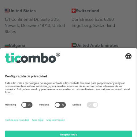
United States
Switzerland
131 Continental Dr, Suite 305,
Dorfstrasse 52a, 6390
Newark, Delaware 19713, United
Engelberg, Switzerland
States
Bulgaria
United Arab Emirates
Regus Sofia City West, bul
UAE Dubai Silicon Oasis, DDP
Totleben 53-55, 1606 Sofia,
Building A1, Office 302, Dubai,
Bulgaria
United Arab Emirates
Mexico
Av Chapultepec 360, Roma
Norte, Cuauhtémoc, 06700
Ciudad de México, CDMX,
Mexico
La entidad jurídica del proveedor de la plataforma puede variar en
función de la ubicación, el evento y/o el dominio. Para más
información, consulte la página específica del evento, el pie de
imprenta y las condiciones.,
Imprimir
y
Términos.
© 2026 Ticombo.