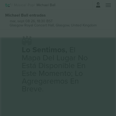
Iniciar sesión
Música
Pop
Michael Ball
Michael Ball entradas
mar, sept 08 26, 18:30 BST
Glasgow Royal Concert Hall,
Glasgow, United Kingdom
Lo Sentimos,
El
Mapa Del Lugar No
Está Disponible En
Este Momento; Lo
Agregaremos En
Breve.