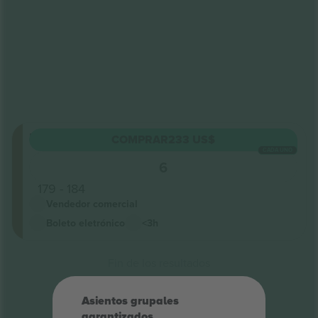
Upper
COMPRAR
233 US$
Sección
CADA UNO
Circle j
6
Asientos:
179 - 184
Vendedor comercial
Boleto eletrónico
<3h
Fin de los resultados
Asientos grupales
garantizados