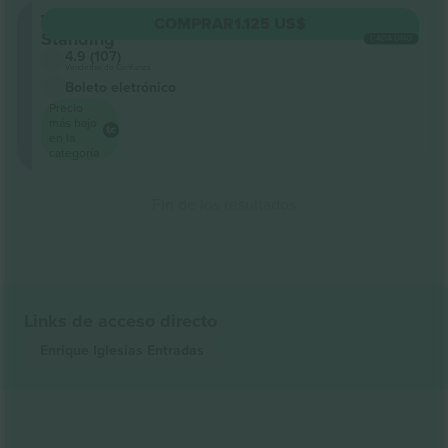
VIP
COMPRAR
1.125 US$
Standing
CADA UNO
4.9 (107)
Vendedor de Confianza
Boleto eletrónico
Precio
más bajo
en la
categoría
Fin de los resultados
Links de acceso directo
Enrique Iglesias
Entradas