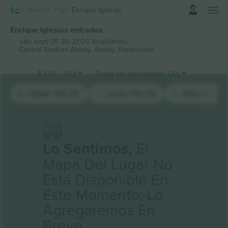
Iniciar sesión
Música
Pop
Enrique Iglesias
Enrique Iglesias entradas
sáb, sept 05 26, 21:00 Asia/Almaty
Central Stadium Almaty,
Almaty, Kazakhstan
$
458
-
1.148
Todos los vendedores (20)
Upper Tier (1)
Lower Tier (1)
Dance Floor 
Lo Sentimos,
El
Mapa Del Lugar No
Está Disponible En
Este Momento; Lo
Agregaremos En
Breve.