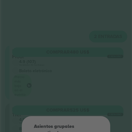
2
ENTRADAS
Dance
COMPRAR
480 US$
Floor
CADA UNO
4.9 (107)
Vendedor de Confianza
Boleto eletrónico
Precio
más
bajo
en el
evento
Upper
COMPRAR
525 US$
Tier
CADA UNO
4.9 (107)
Vendedor de Confianza
Asientos grupales
Boleto eletrónico