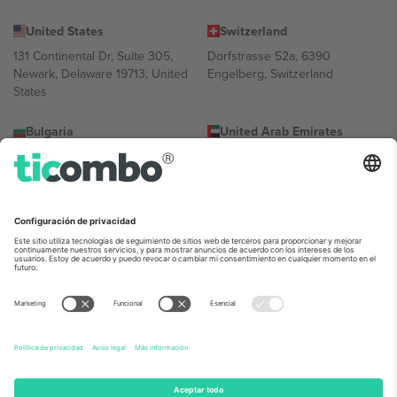
United States
Switzerland
131 Continental Dr, Suite 305,
Dorfstrasse 52a, 6390
Newark, Delaware 19713, United
Engelberg, Switzerland
States
Bulgaria
United Arab Emirates
Regus Sofia City West, bul
UAE Dubai Silicon Oasis, DDP
Totleben 53-55, 1606 Sofia,
Building A1, Office 302, Dubai,
Bulgaria
United Arab Emirates
Mexico
Av Chapultepec 360, Roma
Norte, Cuauhtémoc, 06700
Ciudad de México, CDMX,
Mexico
La entidad jurídica del proveedor de la plataforma puede variar en
función de la ubicación, el evento y/o el dominio. Para más
información, consulte la página específica del evento, el pie de
imprenta y las condiciones.,
Imprimir
y
Términos.
© 2026 Ticombo.