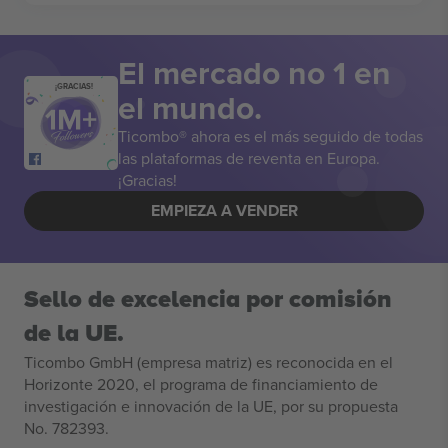
El mercado no 1 en
¡GRACIAS!
el mundo.
Ticombo® ahora es el más seguido de todas
las plataformas de reventa en Europa.
¡Gracias!
EMPIEZA A VENDER
Sello de excelencia por comisión
de la UE.
Ticombo GmbH (empresa matriz) es reconocida en el
Horizonte 2020, el programa de financiamiento de
investigación e innovación de la UE, por su propuesta
No. 782393.