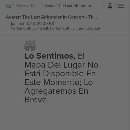
Iniciar sesión
Música
Music
Avatar The Last Airbender
Avatar: The Last Airbender in Concert - The 20th Anniversary Tour entradas
jue, oct 15 26, 20:00 BST
Portsmouth Guildhall,
Portsmouth, United Kingdom
Lo Sentimos,
El
Mapa Del Lugar No
Está Disponible En
Este Momento; Lo
Agregaremos En
Breve.