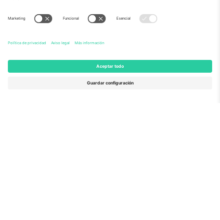
Sobre Nosotros
Servicios Corporativos
Equipo
PREGUNTAS FRECUENTES
TixProtect
¿Cómo funciona?
Imprimir
Hoteles
Términos y Condiciones
Centro del Mundial
Programa de afiliados
Contáctanos
Oficinas de Ticombo