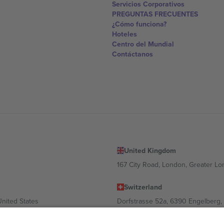
Servicios Corporativos
PREGUNTAS FRECUENTES
¿Cómo funciona?
Hoteles
Centro del Mundial
Contáctanos
United Kingdom
167 City Road, London, Greater L
Switzerland
United States
Dorfstrasse 52a, 6390 Engelberg, 
United Arab Emirates