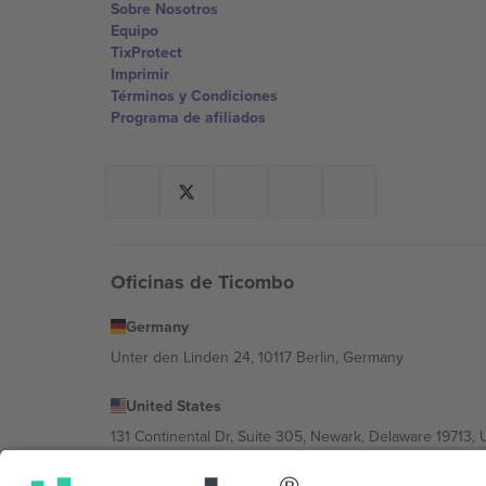
Sobre Nosotros
Equipo
TixProtect
Imprimir
Términos y Condiciones
Programa de afiliados
Oficinas de Ticombo
Germany
Unter den Linden 24, 10117 Berlin, Germany
United States
131 Continental Dr, Suite 305, Newark, Delaware 19713, 
Bulgaria