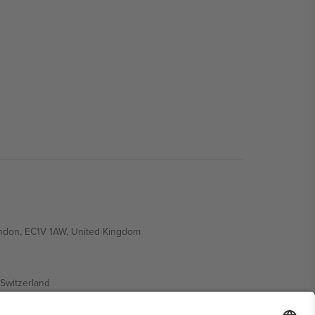
ondon, EC1V 1AW, United Kingdom
Switzerland