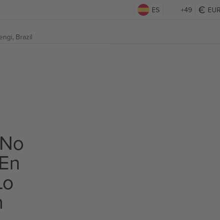
ES
+49
EU
ngi, Brazil
 No
 En
Lo
n