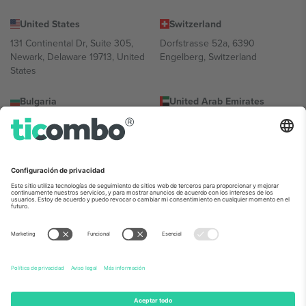
United States
Switzerland
131 Continental Dr, Suite 305,
Dorfstrasse 52a, 6390
Newark, Delaware 19713, United
Engelberg, Switzerland
States
Bulgaria
United Arab Emirates
Regus Sofia City West, bul
UAE Dubai Silicon Oasis, DDP
Totleben 53-55, 1606 Sofia,
Building A1, Office 302, Dubai,
Bulgaria
United Arab Emirates
Mexico
Av Chapultepec 360, Roma
Norte, Cuauhtémoc, 06700
Ciudad de México, CDMX,
Mexico
La entidad jurídica del proveedor de la plataforma puede variar en
función de la ubicación, el evento y/o el dominio. Para más
información, consulte la página específica del evento, el pie de
imprenta y las condiciones.,
Imprimir
y
Términos.
© 2026 Ticombo.