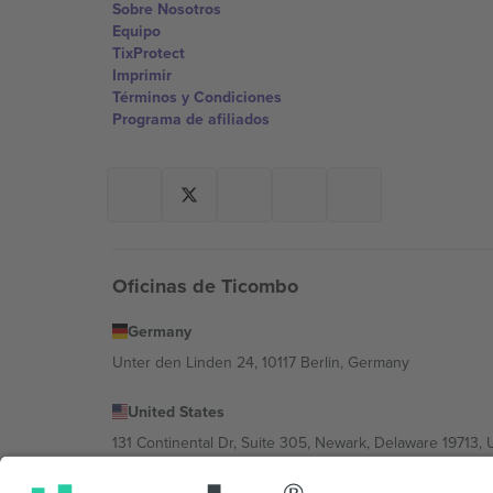
Sobre Nosotros
Equipo
TixProtect
Imprimir
Términos y Condiciones
Programa de afiliados
Oficinas de Ticombo
Germany
Unter den Linden 24, 10117 Berlin, Germany
United States
131 Continental Dr, Suite 305, Newark, Delaware 19713, 
Bulgaria