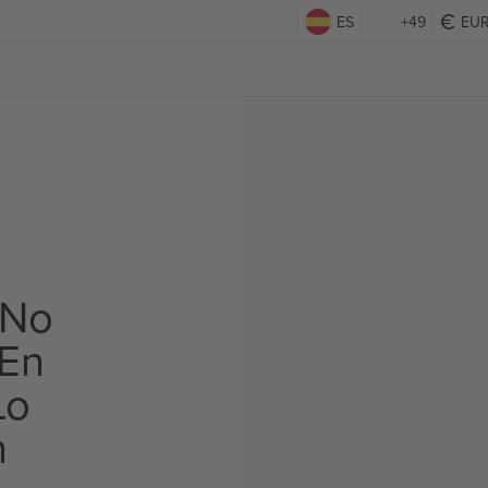
ES
+49
EU
 No
 En
Lo
n