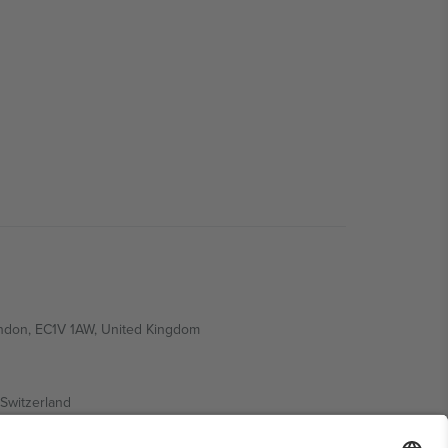
ondon, EC1V 1AW, United Kingdom
Switzerland