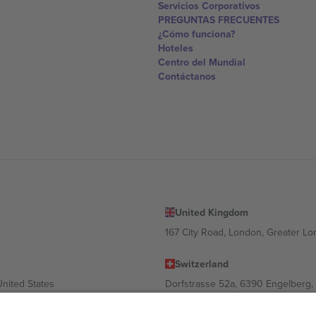
Servicios Corporativos
PREGUNTAS FRECUENTES
¿Cómo funciona?
Hoteles
Centro del Mundial
Contáctanos
United Kingdom
167 City Road, London, Greater L
Switzerland
United States
Dorfstrasse 52a, 6390 Engelberg, 
United Arab Emirates