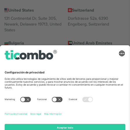
United States
Switzerland
131 Continental Dr, Suite 305,
Dorfstrasse 52a, 6390
Newark, Delaware 19713, United
Engelberg, Switzerland
States
Bulgaria
United Arab Emirates
Regus Sofia City West, bul
UAE Dubai Silicon Oasis, DDP
Totleben 53-55, 1606 Sofia,
Building A1, Office 302, Dubai,
Bulgaria
United Arab Emirates
Mexico
Av Chapultepec 360, Roma
Norte, Cuauhtémoc, 06700
Ciudad de México, CDMX,
Mexico
La entidad jurídica del proveedor de la plataforma puede variar en
función de la ubicación, el evento y/o el dominio. Para más
información, consulte la página específica del evento, el pie de
imprenta y las condiciones.,
Imprimir
y
Términos.
© 2026 Ticombo.