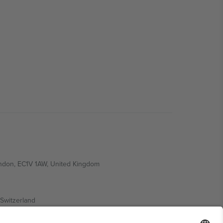
ondon, EC1V 1AW, United Kingdom
Switzerland