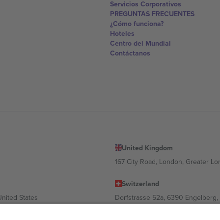
Servicios Corporativos
PREGUNTAS FRECUENTES
¿Cómo funciona?
Hoteles
Centro del Mundial
Contáctanos
United Kingdom
167 City Road, London, Greater L
Switzerland
United States
Dorfstrasse 52a, 6390 Engelberg, 
United Arab Emirates