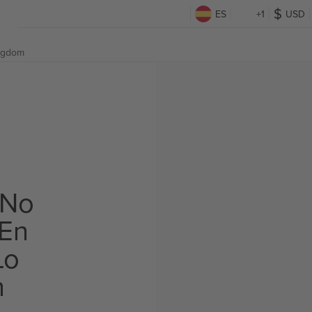
ES
+1
USD
ingdom
 No
 En
Lo
n