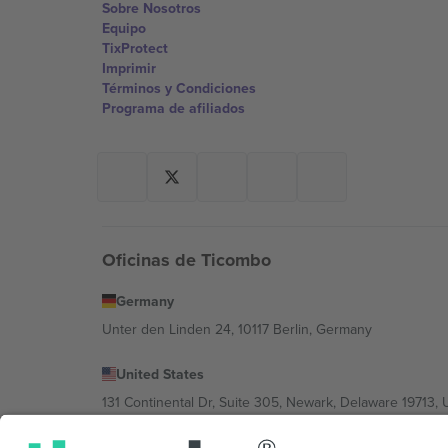
Sobre Nosotros
Equipo
TixProtect
Imprimir
Términos y Condiciones
Programa de afiliados
Oficinas de Ticombo
Germany
Unter den Linden 24, 10117 Berlin, Germany
United States
131 Continental Dr, Suite 305, Newark, Delaware 19713, 
Bulgaria