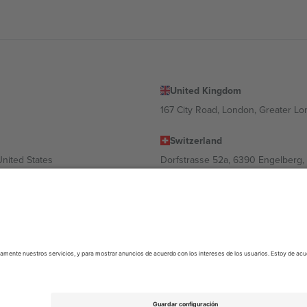
United Kingdom
167 City Road, London, Greater L
Switzerland
United States
Dorfstrasse 52a, 6390 Engelberg, 
United Arab Emirates
ulgaria
UAE Dubai Silicon Oasis, DDP Buil
 Ciudad de México, CDMX, Mexico
 variar en función de la ubicación, el evento y/o el dominio. Para más inf
© 2026 Ticombo. Todos los derechos reservados.