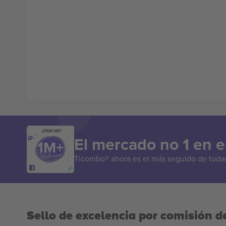
¡GRACIAS!
El mercado no 1 en 
Ticombo® ahora es el más seguido de todas 
Sello de excelencia por comisión de