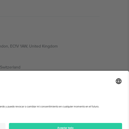
ondon, EC1V 1AW, United Kingdom
Switzerland
ding A1, Office 302, Dubai, United Arab Emirates
ormación, consulte la página específica del evento, el