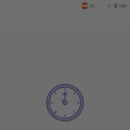
ES
+1
USD