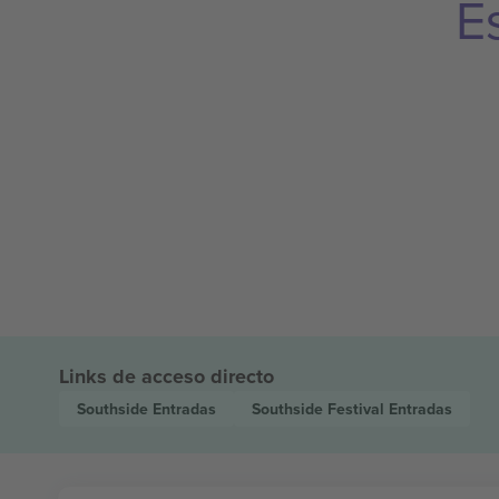
E
Links de acceso directo
Southside
Entradas
Southside Festival
Entradas