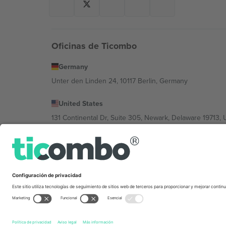
Oficinas de Ticombo
Germany
Unter den Linden 24, 10117 Berlin, Germany
United States
131 Continental Dr, Suite 305, Newark, Delaware 19713, 
Bulgaria
Regus Sofia City West, bul Totleben 53-55, 1606 Sofia, B
Mexico
Av Chapultepec 360, Roma Norte, Cuauhtémoc, 06700
La entidad jurídica del proveedor de la plataforma puede
pie de imprenta y las condiciones.,
Imprimir
y
Términos.