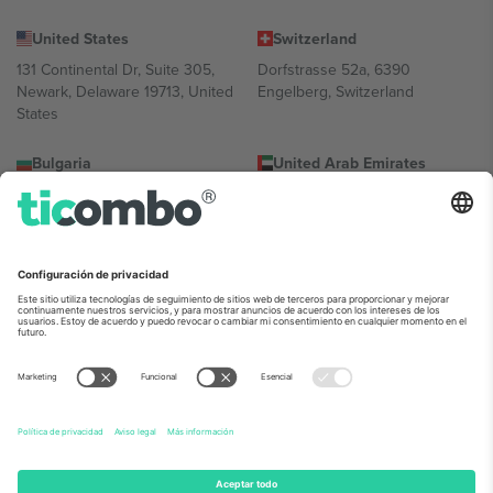
United States
Switzerland
131 Continental Dr, Suite 305,
Dorfstrasse 52a, 6390
Newark, Delaware 19713, United
Engelberg, Switzerland
States
Bulgaria
United Arab Emirates
Regus Sofia City West, bul
UAE Dubai Silicon Oasis, DDP
Totleben 53-55, 1606 Sofia,
Building A1, Office 302, Dubai,
Bulgaria
United Arab Emirates
Mexico
Av Chapultepec 360, Roma
Norte, Cuauhtémoc, 06700
Ciudad de México, CDMX,
Mexico
La entidad jurídica del proveedor de la plataforma puede variar en
función de la ubicación, el evento y/o el dominio. Para más
información, consulte la página específica del evento, el pie de
imprenta y las condiciones.,
Imprimir
y
Términos.
© 2026 Ticombo.