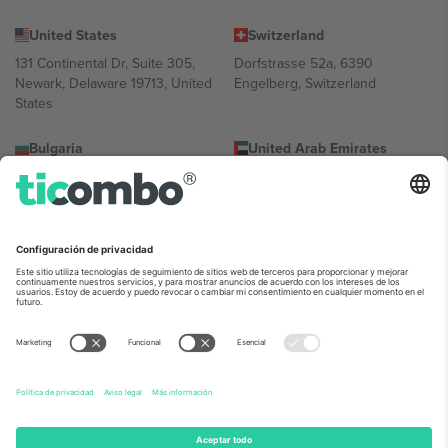
United States
Switzerland
131 Continental Dr, Suite 305,
Dorfstrasse 52a, 6390
Newark, Delaware 19713, United
Engelberg, Switzerland
States
Bulgaria
United Arab Emirates
Regus Sofia City West, bul
UAE Dubai Silicon Oasis, DDP
Totleben 53-55, 1606 Sofia,
Building A1, Office 302, Dubai,
Bulgaria
United Arab Emirates
Mexico
Av Chapultepec 360, Roma
Norte, Cuauhtémoc, 06700
Ciudad de México, CDMX,
Mexico
La entidad jurídica del proveedor de la plataforma puede variar en
función de la ubicación, el evento y/o el dominio. Para más
información, consulte la página específica del evento, el pie de
imprenta y las condiciones.,
Imprimir
y
Términos.
© 2026 Ticombo.