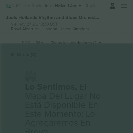
Iniciar sesión
Música
Rock
Jools Holland And His Rhythm & Blue Orchestra
Jools Hollands Rhythm and Blues Orchestra entradas
vie, nov 27 26, 19:30 BST
Royal Albert Hall,
London, United Kingdom
$
96
-
156
Todos los vendedores (2)
Circle (2)
Lo Sentimos,
El
Mapa Del Lugar No
Está Disponible En
Este Momento; Lo
Agregaremos En
Breve.