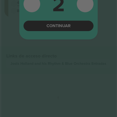
2
4.8 (54)
Vendedor comercial
Billetes mobiles
Fin de los resultados
CONTINUAR
Links de acceso directo
Jools Holland and his Rhythm & Blue Orchestra
Entradas