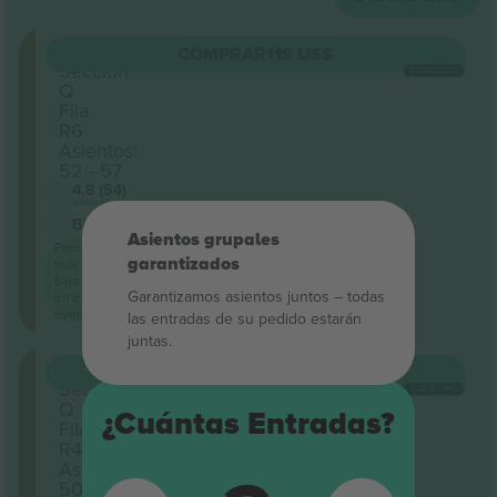
Circle
COMPRAR
119 US$
Sección
CADA UNO
Q
Fila
R6
Asientos:
52 - 57
4.8 (54)
Vendedor comercial
Billetes mobiles
Asientos grupales
Precio
garantizados
más
bajo
Garantizamos asientos juntos – todas
en el
evento
las entradas de su pedido estarán
juntas.
Circle
COMPRAR
134 US$
Sección
CADA UNO
Q
¿Cuántas Entradas?
Fila
R4
Asientos:
50 - 55