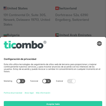
United States
Switzerland
131 Continental Dr, Suite 305,
Dorfstrasse 52a, 6390
Newark, Delaware 19713, United
Engelberg, Switzerland
States
Bulgaria
United Arab Emirates
Regus Sofia City West, bul
UAE Dubai Silicon Oasis, DDP
Totleben 53-55, 1606 Sofia,
Building A1, Office 302, Dubai,
Bulgaria
United Arab Emirates
Mexico
Av Chapultepec 360, Roma
Norte, Cuauhtémoc, 06700
Ciudad de México, CDMX,
Mexico
La entidad jurídica del proveedor de la plataforma puede variar en
función de la ubicación, el evento y/o el dominio. Para más
información, consulte la página específica del evento, el pie de
imprenta y las condiciones.,
Imprimir
y
Términos.
© 2026 Ticombo.