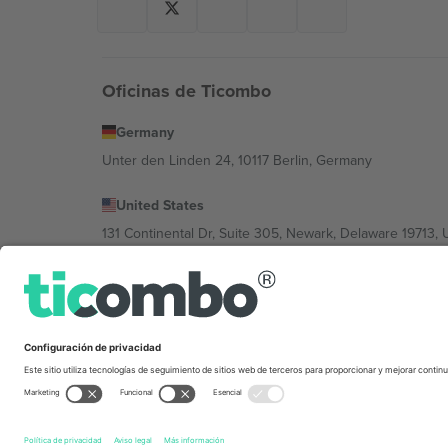
Oficinas de Ticombo
Germany
Unter den Linden 24, 10117 Berlin, Germany
United States
131 Continental Dr, Suite 305, Newark, Delaware 19713, 
Bulgaria
Regus Sofia City West, bul Totleben 53-55, 1606 Sofia, B
Mexico
Av Chapultepec 360, Roma Norte, Cuauhtémoc, 06700
La entidad jurídica del proveedor de la plataforma puede
pie de imprenta y las condiciones.,
Imprimir
y
Términos.