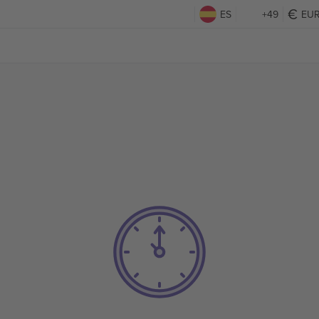
ES
+49
EU