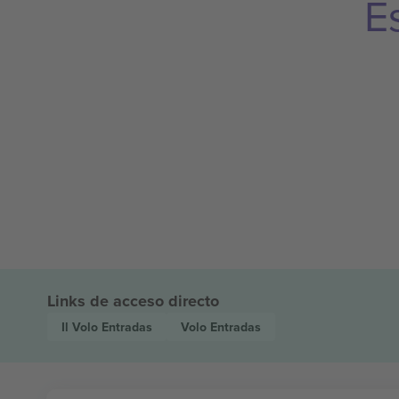
E
Links de acceso directo
Il Volo
Entradas
Volo
Entradas