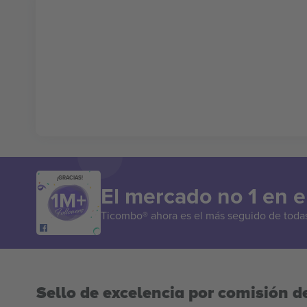
¡GRACIAS!
El mercado no 1 en 
Ticombo® ahora es el más seguido de todas 
Sello de excelencia por comisión de