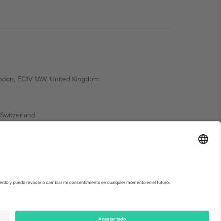
ondon, EC1V 1AW, United Kingdom
Switzerland
ding A1, Office 302, Dubai, United Arab Emirates
ormación, consulte la página específica del evento, el