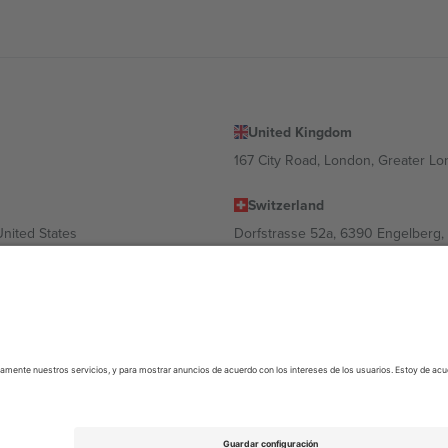
United Kingdom
167 City Road, London, Greater L
Switzerland
United States
Dorfstrasse 52a, 6390 Engelberg, 
United Arab Emirates
ulgaria
UAE Dubai Silicon Oasis, DDP Buil
 Ciudad de México, CDMX, Mexico
 variar en función de la ubicación, el evento y/o el dominio. Para más inf
© 2026 Ticombo. Todos los derechos reservados.