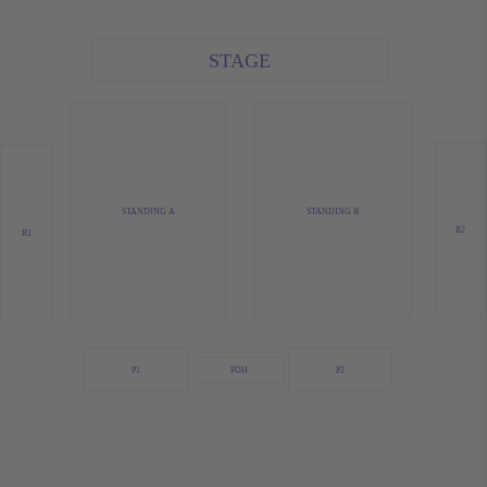
STAGE
STANDING A
STANDING B
R2
R1
FOH
P1
P2