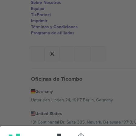
Sobre Nosotros
Equipo
TixProtect
Imprimir
Términos y Condiciones
Programa de afiliados
Oficinas de Ticombo
Germany
Unter den Linden 24, 10117 Berlin, Germany
United States
131 Continental Dr, Suite 305, Newark, Delaware 19713, 
Bulgaria