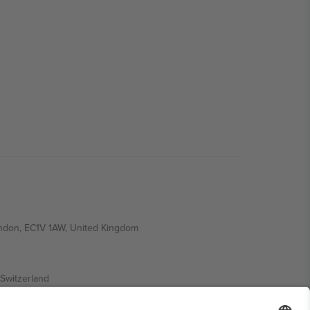
ondon, EC1V 1AW, United Kingdom
Switzerland