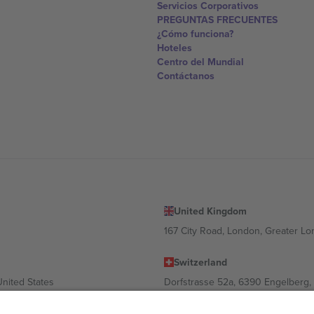
Servicios Corporativos
PREGUNTAS FRECUENTES
¿Cómo funciona?
Hoteles
Centro del Mundial
Contáctanos
United Kingdom
167 City Road, London, Greater L
Switzerland
United States
Dorfstrasse 52a, 6390 Engelberg, 
United Arab Emirates