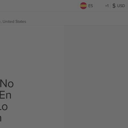
ES
+1
USD
e, United States
 No
 En
Lo
n