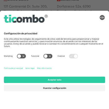
131 Continental Dr, Suite 305,
Dorfstrasse 52a, 6390
Newark, Delaware 19713, United
Engelberg, Switzerland
States
Bulgaria
United Arab Emirates
Regus Sofia City West, bul
UAE Dubai Silicon Oasis, DDP
Totleben 53-55, 1606 Sofia,
Building A1, Office 302, Dubai,
Bulgaria
United Arab Emirates
Mexico
Av Chapultepec 360, Roma
Norte, Cuauhtémoc, 06700
Ciudad de México, CDMX,
Mexico
La entidad jurídica del proveedor de la plataforma puede variar en
función de la ubicación, el evento y/o el dominio. Para más
información, consulte la página específica del evento, el pie de
imprenta y las condiciones.,
Imprimir
y
Términos.
© 2026 Ticombo.
Todos los derechos reservados.