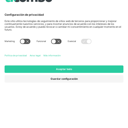
Unter den Linden 24, 10117
167 City Road, London, Greater
Berlin, Germany
London, EC1V 1AW, United
Kingdom
United States
Switzerland
131 Continental Dr, Suite 305,
Dorfstrasse 52a, 6390
Newark, Delaware 19713, United
Engelberg, Switzerland
States
Bulgaria
United Arab Emirates
Regus Sofia City West, bul
UAE Dubai Silicon Oasis, DDP
Totleben 53-55, 1606 Sofia,
Building A1, Office 302, Dubai,
Bulgaria
United Arab Emirates
Mexico
Av Chapultepec 360, Roma
Norte, Cuauhtémoc, 06700
Ciudad de México, CDMX,
Mexico