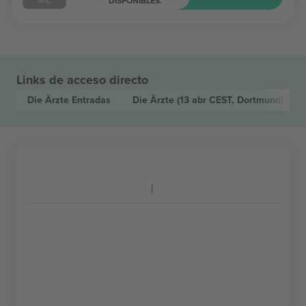
DISPONIBLES.
Links de acceso directo
Die Ärzte
Entradas
Die Ärzte
(13 abr CEST, Dortmund)
Entr