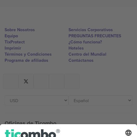
Sobre Nosotros
Servicios Corporativos
Equipo
PREGUNTAS FRECUENTES
TixProtect
¿Cómo funciona?
Imprimir
Hoteles
Términos y Condiciones
Centro del Mundial
Programa de afiliados
Contáctanos
Oficinas de Ticombo
Germany
United Kingdom