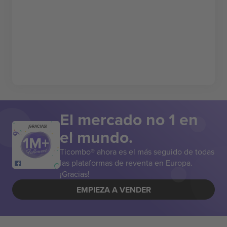
El mercado no 1 en
¡GRACIAS!
el mundo.
Ticombo® ahora es el más seguido de todas
las plataformas de reventa en Europa.
¡Gracias!
EMPIEZA A VENDER