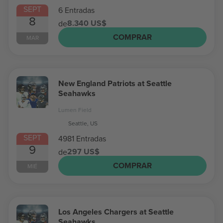
SEPT
6 Entradas
8
8.340 US$
de
COMPRAR
MAR
New England Patriots at Seattle
Seahawks
Lumen Field
Seattle, US
SEPT
4981 Entradas
9
297 US$
de
COMPRAR
MIÉ
Los Angeles Chargers at Seattle
Seahawks