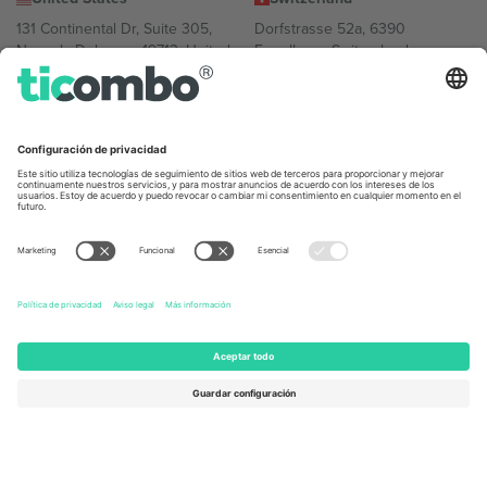
131 Continental Dr, Suite 305,
Dorfstrasse 52a, 6390
Newark, Delaware 19713, United
Engelberg, Switzerland
States
Bulgaria
United Arab Emirates
Regus Sofia City West, bul
UAE Dubai Silicon Oasis, DDP
Totleben 53-55, 1606 Sofia,
Building A1, Office 302, Dubai,
Bulgaria
United Arab Emirates
Mexico
Av Chapultepec 360, Roma
Norte, Cuauhtémoc, 06700
Ciudad de México, CDMX,
Mexico
La entidad jurídica del proveedor de la plataforma puede variar en
función de la ubicación, el evento y/o el dominio. Para más
información, consulte la página específica del evento, el pie de
imprenta y las condiciones.,
Imprimir
y
Términos.
© 2026 Ticombo.
Todos los derechos reservados.