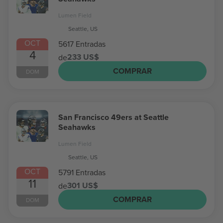
Lumen Field
Seattle, US
OCT
5617 Entradas
4
233 US$
de
COMPRAR
DOM
San Francisco 49ers at Seattle
Seahawks
Lumen Field
Seattle, US
OCT
5791 Entradas
11
301 US$
de
COMPRAR
DOM