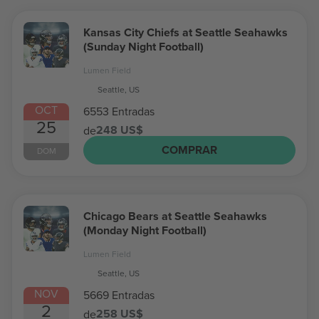
Kansas City Chiefs at Seattle Seahawks
(Sunday Night Football)
Lumen Field
Seattle, US
OCT
6553 Entradas
25
248 US$
de
COMPRAR
DOM
Chicago Bears at Seattle Seahawks
(Monday Night Football)
Lumen Field
Seattle, US
NOV
5669 Entradas
2
258 US$
de