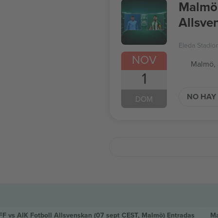
Malmö
Allsve
Eleda Stadio
NOV
Malmö,
1
NO HAY 
DOM
F vs AIK Fotboll Allsvenskan
(07 sept CEST, Malmö)
Entradas
Ma