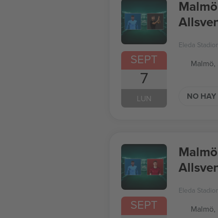
Malmö 
Allsve
Eleda Stadio
SEPT
Malmö,
7
NO HAY 
LUN
Malmö 
Allsve
Eleda Stadio
SEPT
Malmö,