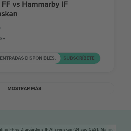
 FF vs Hammarby IF
nskan
n
 SE
ENTRADAS DISPONIBLES.
SUBSCRÍBETE
MOSTRAR MÁS
lmö FF vs Djurgårdens IF Allsvenskan
(24 ago CEST, Malmö)
Entrada