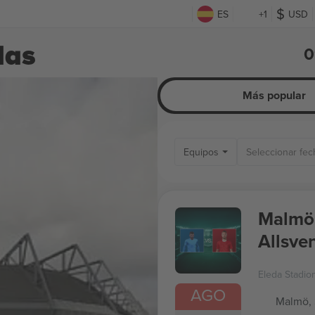
ES
+1
USD
das
0
Más popular
Equipos
Malmö 
Allsve
Eleda Stadio
AGO
Malmö,