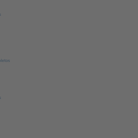
s
letos
s