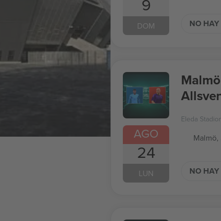
9
NO HAY 
DOM
Malmö 
Allsve
Eleda Stadio
AGO
Malmö,
24
NO HAY 
LUN