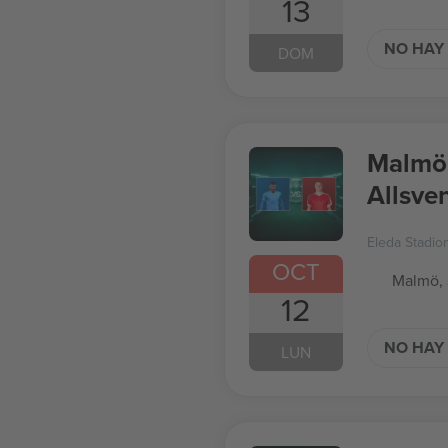
13
NO HAY 
DOM
Malmö 
Allsve
Eleda Stadio
OCT
Malmö,
12
NO HAY 
LUN