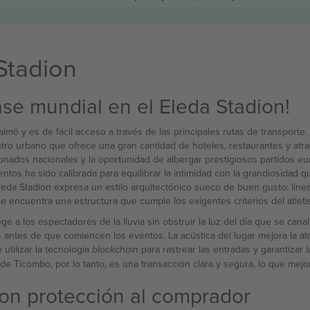
Stadion
se mundial en el Eleda Stadion!
lmö y es de fácil acceso a través de las principales rutas de transporte
ro urbano que ofrece una gran cantidad de hoteles, restaurantes y atrac
onados nacionales y la oportunidad de albergar prestigiosos partidos eu
os ha sido calibrada para equilibrar la intimidad con la grandiosidad que
eda Stadion expresa un estilo arquitectónico sueco de buen gusto: líneas
 se encuentra una estructura que cumple los exigentes criterios del atl
e a los espectadores de la lluvia sin obstruir la luz del día que se cana
s antes de que comiencen los eventos. La acústica del lugar mejora la a
utilizar la tecnología
para rastrear las entradas y garantizar
blockchain
de Ticombo, por lo tanto, es una transacción clara y segura, lo que mejo
con protección al comprador