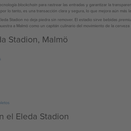
tecnología
para rastrear las entradas y garantizar la transpar
blockchain
or lo tanto, es una transacción clara y segura, lo que mejora aún más la
 Eleda Stadion no deja piedra sin remover. El estadio sirve bebidas
premi
stra a Malmö como un capitán culinario del movimiento de la cerveza a
da Stadion, Malmö
s
letos
n el Eleda Stadion