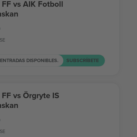
FF vs AIK Fotboll
nskan
n
 SE
ENTRADAS DISPONIBLES.
SUBSCRÍBETE
FF vs Örgryte IS
nskan
n
 SE