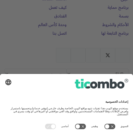
برنامج حماية
كيف تعمل
بصمة
الفنادق
الأحكام والشروط
وحدة كأس العالم
برنامج التابعة لها
اتصل بنا
المكاتب والدعم
United Kingdom
Germany
167 City Road, London, Greater
Unter den Linden 24, 10117
London, EC1V 1AW, United
Berlin, Germany
Kingdom