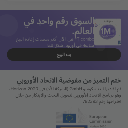
السوق رقم واحد في
شكرًا لك!
العالم.
Ticombo® هي الآن أكثر منصات إعادة البيع
متابعة في أوروبا. شكرًا لك!
بدء البيع
ختم التميز من مفوضية الاتحاد الأوروبي
تم الاعتراف بـتيكومبو GmbH (الشركة الأم) في Horizon 2020،
وهو برنامج الاتحاد الأوروبي لتمويل البحث والابتكار من خلال
اقتراحها رقم 782393.