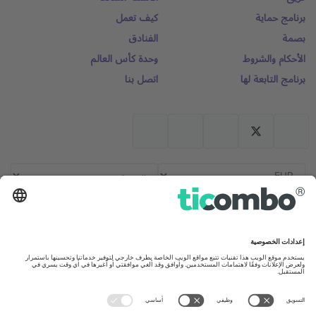
برنامج حماية
كيف تعمل
بصمة
الفنادق
الأحكام والشروط
وحدة كأس العالم
برنامج التابعة لها
اتصل بنا
المكاتب والدعم
United Kingdom
Germany
167 City Road, London, Greater
Unter den Linden 24, 10117
London, EC1V 1AW, United
Berlin, Germany
Kingdom