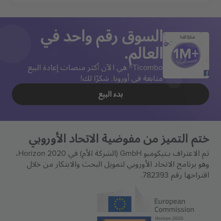
السوق رقم واحد في
شكرًا لك!
العالم.
Ticombo® هي الآن أكثر منصات إعادة البيع
متابعة في أوروبا. شكرًا لك!
بدء البيع
ختم التميز من مفوضية الاتحاد الأوروبي
تم الاعتراف بـتيكومبو GmbH (الشركة الأم) في Horizon 2020،
وهو برنامج الاتحاد الأوروبي لتمويل البحث والابتكار من خلال
اقتراحها رقم 782393.