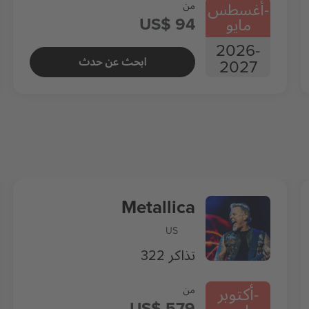
-
أغسطس
من
US$ 94
مايو
2026
-
ابحث عن حدث
2027
Metallica
US
322 تذاكر
-
أكتوبر
من
US$ 579