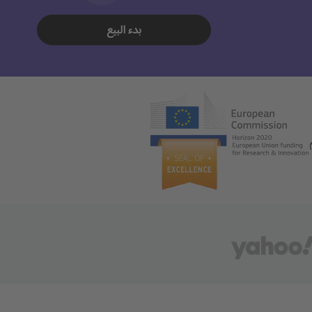
بدء البيع
م