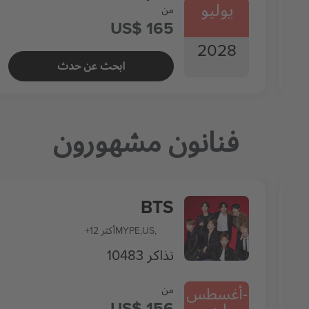
يوليو
من
US$ 165
2028
ابحث عن حدث
فنانون مشهورون
BTS
,
US
,
PE
MY
+12 أكثر
10483 تذاكر
-
أغسطس
من
US$ 156
مارس