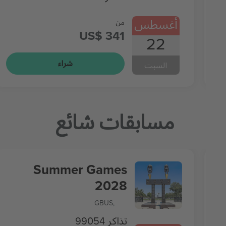
أغسطس
من
US$ 341
22
شراء
السبت
مسابقات شائع
Summer Games
2028
GB
US
,
99054 تذاكر