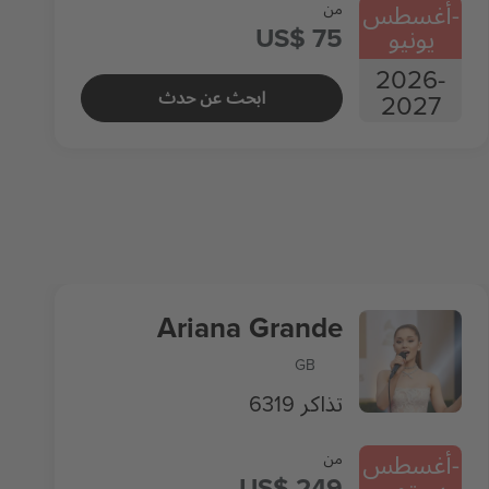
-
أغسطس
من
US$ 75
يونيو
2026
-
ابحث عن حدث
2027
Ariana Grande
GB
6319 تذاكر
-
أغسطس
من
US$ 249
سبتمبر