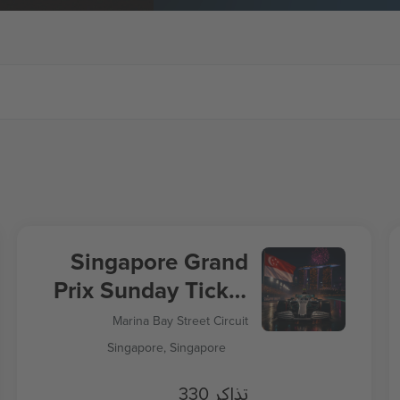
Singapore Grand
Prix Sunday Ticket
Formula 1
Marina Bay Street Circuit
Singapore, Singapore
330 تذاكر