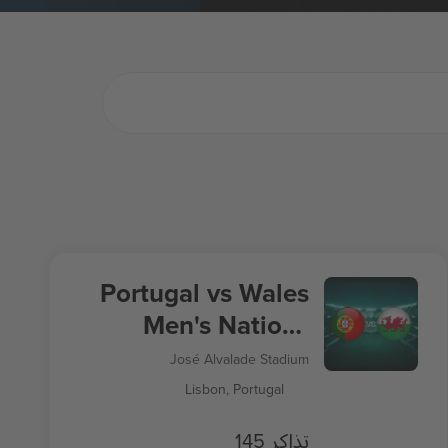
Portugal vs Wales
Men's Nations
League
José Alvalade Stadium
Lisbon, Portugal
145 تذاكر