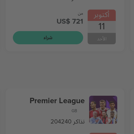
أكتوبر
من
US$ 721
11
شراء
الأحد
Premier League
GB
204240 تذاكر