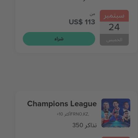
سبتمبر
من
US$ 113
24
شراء
الخميس
Champions League
,
KZ
,
NO
FR
+10 أكثر
350 تذاكر