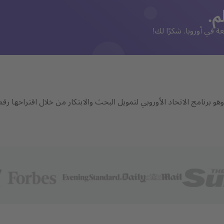
م.
الاعتراف بـتيكومبو GmbH (الشركة الأم) في Horizon 2020، وهو برنامج الاتحاد الأوروبي لتمويل البحث والابتكار من خلال اقتراحها رق