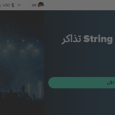
AR
+1
USD
ب
String
تذاكر
 الآن