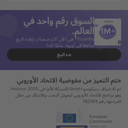
السوق رقم واحد في
شكرًا لك!
العالم.
Ticombo® هي الآن أكثر منصات إعادة البيع
متابعة في أوروبا. شكرًا لك!
بدء البيع
ختم التميز من مفوضية الاتحاد الأوروبي
تم الاعتراف بـتيكومبو GmbH (الشركة الأم) في Horizon 2020،
وهو برنامج الاتحاد الأوروبي لتمويل البحث والابتكار من خلال
اقتراحها رقم 782393.