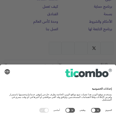
برنامج حماية
كيف تعمل
بصمة
الفنادق
الأحكام والشروط
وحدة كأس العالم
برنامج التابعة لها
اتصل بنا
المكاتب والدعم
United Kingdom
Germany
167 City Road, London, Greater
Unter den Linden 24, 10117
London, EC1V 1AW, United
Berlin, Germany
Kingdom