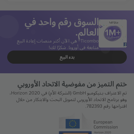
السوق رقم واحد في
شكرًا لك!
العالم.
Ticombo® هي الآن أكثر منصات إعادة البيع
متابعة في أوروبا. شكرًا لك!
بدء البيع
ختم التميز من مفوضية الاتحاد الأوروبي
تم الاعتراف بـتيكومبو GmbH (الشركة الأم) في Horizon 2020،
وهو برنامج الاتحاد الأوروبي لتمويل البحث والابتكار من خلال
اقتراحها رقم 782393.