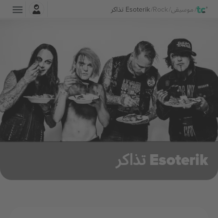
تسجيل الدخول
موسيقى
Rock
Esoterik تذاكر
Esoterik تذاكر