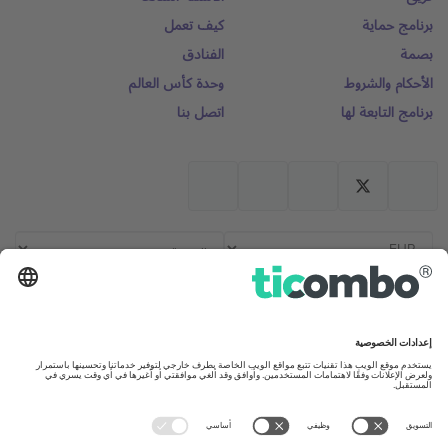
برنامج حماية
كيف تعمل
بصمة
الفنادق
الأحكام والشروط
وحدة كأس العالم
برنامج التابعة لها
اتصل بنا
المكاتب والدعم
United Kingdom
Germany
167 City Road, London, Greater
Unter den Linden 24, 10117
London, EC1V 1AW, United
Berlin, Germany
Kingdom